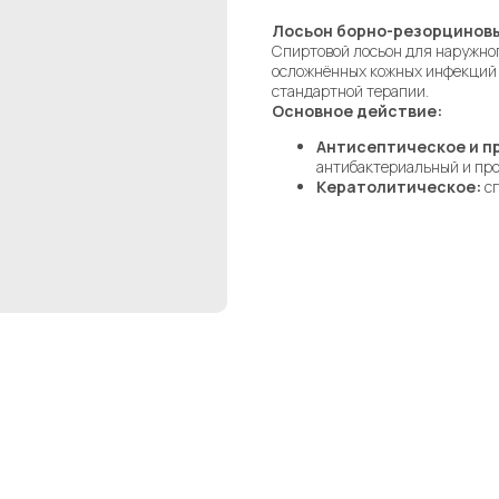
Лосьон борно-резорцинов
Спиртовой лосьон для наружно
осложнённых кожных инфекций 
стандартной терапии.
Основное действие:
Антисептическое и п
антибактериальный и пр
Кератолитическое:
сп