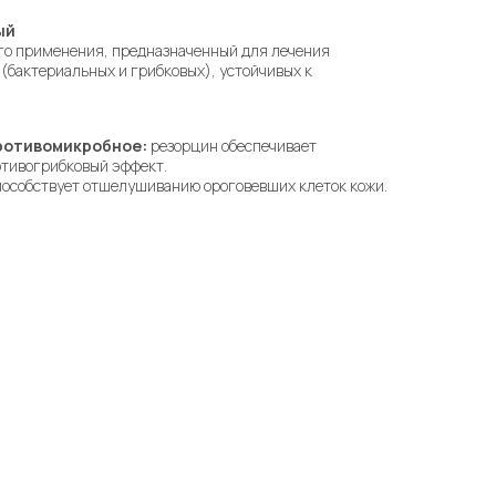
ый
го применения, предназначенный для лечения
(бактериальных и грибковых), устойчивых к
ротивомикробное:
резорцин обеспечивает
отивогрибковый эффект.
особствует отшелушиванию ороговевших клеток кожи.