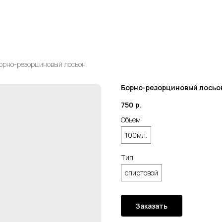
орно-резорциновый лосьон
Борно-резорциновый лосьо
750
р.
Объем
100мл.
Тип
спиртовой
Заказать