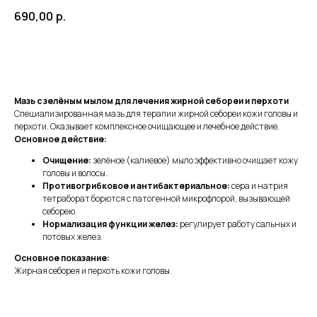
690,00
р.
Заказать
Мазь с зелёным мылом для лечения жирной себореи и перхоти
Специализированная мазь для терапии жирной себореи кожи головы и
перхоти. Оказывает комплексное очищающее и лечебное действие.
Основное действие:
Очищение:
зелёное (калиевое) мыло эффективно очищает кожу
головы и волосы.
Противогрибковое и антибактериальное:
сера и натрия
тетраборат борются с патогенной микрофлорой, вызывающей
себорею.
Нормализация функции желез:
регулирует работу сальных и
потовых желез.
Основное показание:
Жирная себорея и перхоть кожи головы.