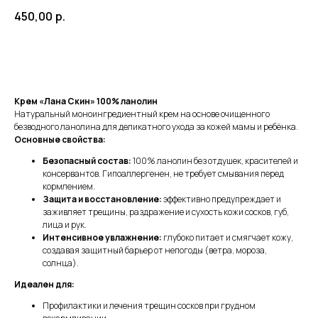
450,00
р.
Заказать
Крем «Лана Скин» 100% ланолин
Натуральный моноингредиентный крем на основе очищенного
безводного ланолина для деликатного ухода за кожей мамы и ребёнка.
Основные свойства:
Безопасный состав:
100% ланолин без отдушек, красителей и
консервантов. Гипоаллергенен, не требует смывания перед
кормлением.
Защита и восстановление:
эффективно предупреждает и
заживляет трещины, раздражение и сухость кожи сосков, губ,
лица и рук.
Интенсивное увлажнение:
глубоко питает и смягчает кожу,
создавая защитный барьер от непогоды (ветра, мороза,
солнца).
Идеален для:
Профилактики и лечения трещин сосков при грудном