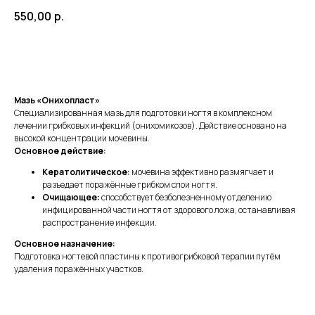
550,00
р.
Заказать
Мазь «Онихопласт»
Специализированная мазь для подготовки ногтя в комплексном
лечении грибковых инфекций (онихомикозов). Действие основано на
высокой концентрации мочевины.
Основное действие:
Кератолитическое:
мочевина эффективно размягчает и
разъедает поражённые грибком слои ногтя.
Очищающее:
способствует безболезненному отделению
инфицированной части ногтя от здорового ложа, останавливая
распространение инфекции.
Основное назначение:
Подготовка ногтевой пластины к противогрибковой терапии путём
удаления поражённых участков.