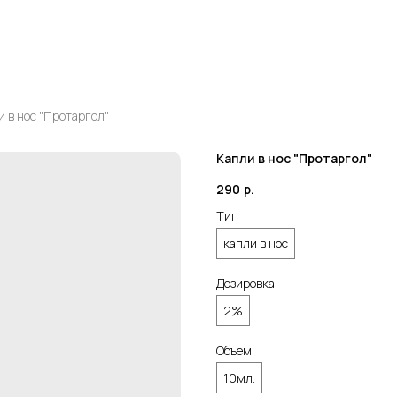
и в нос "Протаргол"
Капли в нос "Протаргол"
290
р.
Тип
капли в нос
Дозировка
2%
Объем
10мл.