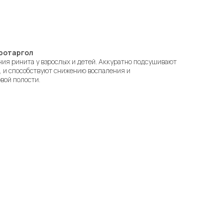
Протаргол
ия ринита у взрослых и детей. Аккуратно подсушивают
, и способствуют снижению воспаления и
вой полости.