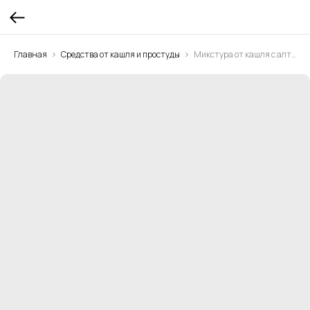
Главная
Средства от кашля и простуды
Микстура от кашля с алтеем