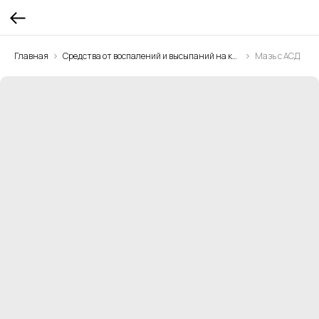
Главная
Средства от воспалений и высыпаний на коже
Мазь с АСД