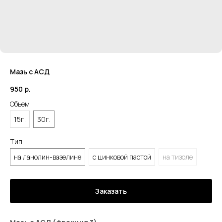
Мазь с АСД
950
р.
Объем
15г.
30г.
Тип
на ланолин-вазелине
с цинковой пастой
на тизоле
Заказать