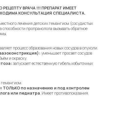
 РЕЦЕПТУ ВРАЧА !!! ПРЕПАРАТ ИМЕЕТ
БХОДИМА КОНСУЛЬТАЦИЯ СПЕЦИАЛИСТА.
местного лечения детских гемангиом (сосудистых
на способности пропранолола вызывать обратное
омы.
вляет процесс образования новых сосудов в опухоли.
вазоконстрикция):
уменьшает просвет сосудов
ъём и окраску.
тоза:
запускает естественную гибель избыточных
 гемангиом.
ся
ТОЛЬКО по назначению и под контролем
олога или педиатра
. Имеет противопоказания.