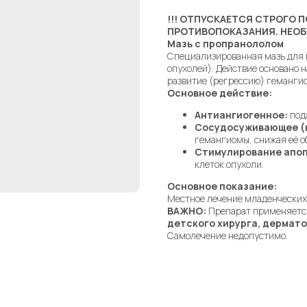
!!! ОТПУСКАЕТСЯ СТРОГО ПО
ПРОТИВОПОКАЗАНИЯ. НЕО
Мазь с пропранололом
Специализированная мазь для 
опухолей). Действие основано 
развитие (регрессию) геманги
Основное действие:
Антиангиогенное:
пода
Сосудосуживающее (
гемангиомы, снижая её об
Стимулирование апоп
клеток опухоли.
Основное показание:
Местное лечение младенческих
ВАЖНО:
Препарат применяет
детского хирурга, дермат
Самолечение недопустимо.