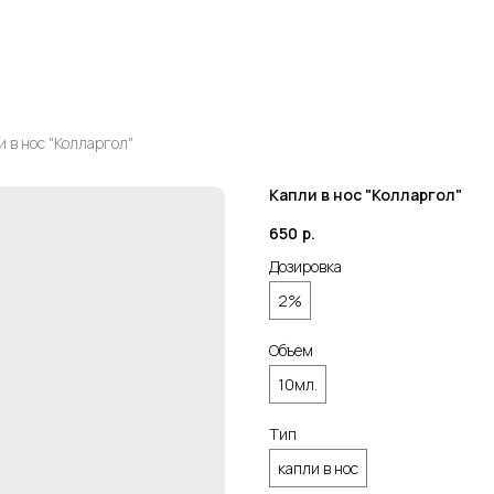
и в нос "Колларгол"
Капли в нос "Колларгол"
650
р.
Дозировка
2%
Объем
10мл.
Тип
капли в нос