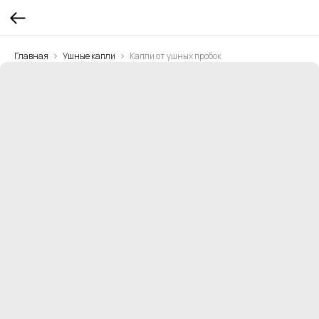
Главная
Ушные капли
Капли от ушных пробок